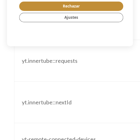
Rechazar
Ajustes
yt.innertube::requests
yt.innertube::nextId
yt-remote-connected-devices