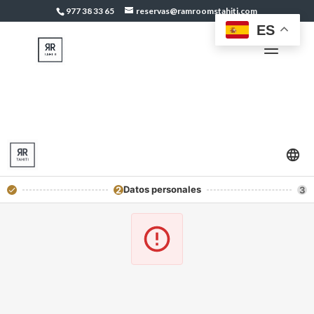
977 38 33 65
reservas@ramroomstahiti.com
ES
Datos personales
2
3